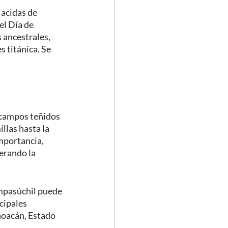
acidas de 
el Día de 
 ancestrales, 
 titánica. Se 
s campos teñidos 
llas hasta la 
mportancia, 
erando la 
empasúchil puede 
cipales 
hoacán, Estado 