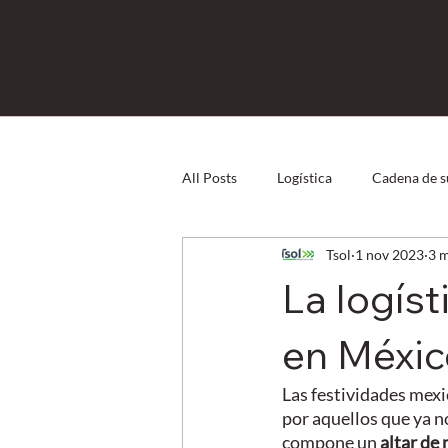
All Posts
Logística
Cadena de s
Tsol
1 nov 2023
3 m
Direct Store Delivery
Capital
La logíst
Logística Inversa
eCommerce
en Méxic
Las festividades mexi
por aquellos que ya n
compone un 
altar de