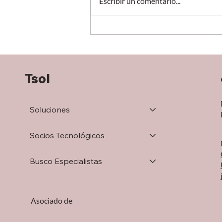
Escribir un comentario...
El futuro de la logística y la
cadena de suministro
después de 20 años, Erik
Markeset
Tsol
Soluciones
Socios Tecnológicos
Busco Especialistas
Asociado de