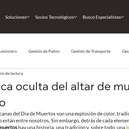
Soluciones
Socios Tecnológicos
Busco Especialistas
uministro
Gestión de Patios
Gestión de Transporte
Ges
in de lectura
 Humano
COVID-19
Casos de éxito
Casos de éxito
ica oculta del altar de m
Körber
Comunidad
Magaya
Nearshoring
F
o
canas del Día de Muertos son una explosión de color, tradic
o están entre nosotros. Sin embargo, detrás de cada eleme
 muertos
 hay una historia, una tradición y, sobre todo, una 
l