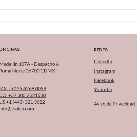
Logística inversa para
La e
devoluciones en ecommerce
choc
OFICINAS
REDES
LinkedIn
Medellín 107A - Despacho 6
Roma Norte 06700 CDMX
Instagram
Facebook
MX +52 55 6269 0058
Youtube
CO +57 305 2521588
US +1 (443) 321 3622
Aviso de Privacidad
info@tsolco.com