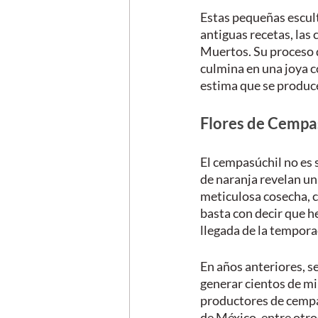
Estas pequeñas escul
antiguas recetas, las
Muertos. Su proceso d
culmina en una joya co
estima que se produce
Flores de Cempas
El cempasúchil no es s
de naranja revelan una
meticulosa cosecha, c
basta con decir que he
llegada de la tempora
En años anteriores, s
generar cientos de mil
productores de cempa
de México, entre otro