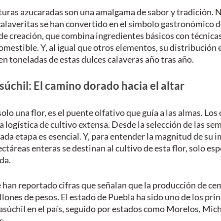
turas azucaradas son una amalgama de sabor y tradición. N
 calaveritas se han convertido en el símbolo gastronómico d
e creación, que combina ingredientes básicos con técnicas
mestible. Y, al igual que otros elementos, su distribución es
n toneladas de estas dulces calaveras año tras año.
úchil: El camino dorado hacia el altar
olo una flor, es el puente olfativo que guía a las almas. Lo
 logística de cultivo extensa. Desde la selección de las semi
ada etapa es esencial. Y, para entender la magnitud de su i
ctáreas enteras se destinan al cultivo de esta flor, solo esp
da.
e han reportado cifras que señalan que la producción de c
lones de pesos. El estado de Puebla ha sido uno de los prin
súchil en el país, seguido por estados como Morelos, Mic
s.