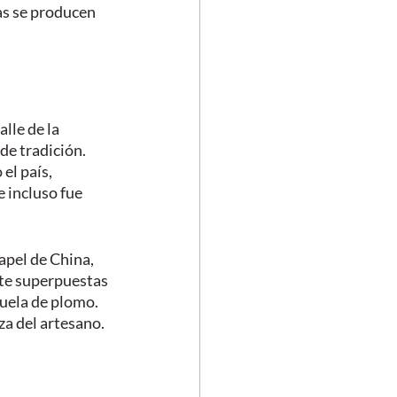
as se producen 
lle de la 
de tradición. 
el país, 
e incluso fue 
apel de China, 
te superpuestas 
huela de plomo. 
za del artesano.