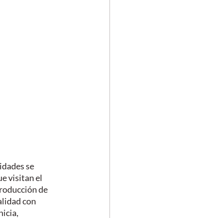
idades se 
 visitan el 
producción de 
alidad con 
icia, 