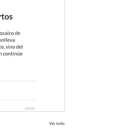
rtos
osaico de 
onlleva 
e, sino del 
n continúe 
Ver todo