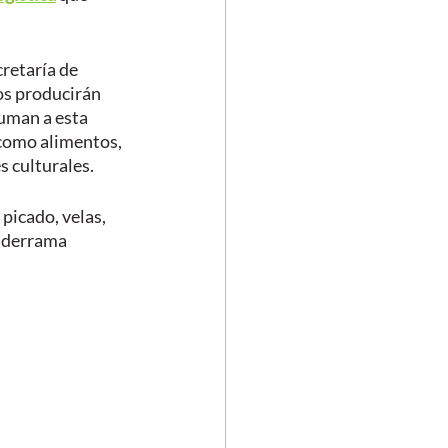
retaría de 
s producirán 
uman a esta 
(como alimentos, 
s culturales.
picado, velas, 
 derrama 