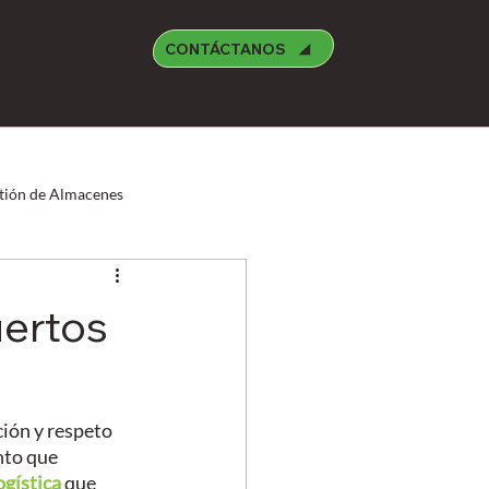
CONTÁCTANOS
tión de Almacenes
Manufctura
Medioambiente
uertos
reight Forwarder
Oracle
ión y respeto 
nto que 
ogística
 que 