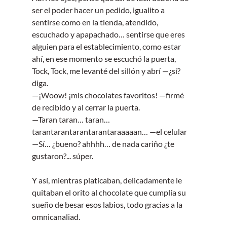
ser el poder hacer un pedido, igualito a 
sentirse como en la tienda, atendido, 
escuchado y apapachado… sentirse que eres 
alguien para el establecimiento, como estar 
ahí, en ese momento se escuchó la puerta, 
Tock, Tock, me levanté del sillón y abrí —¿sí? 
diga.
—¡Woow! ¡mis chocolates favoritos! —firmé 
de recibido y al cerrar la puerta.
—Taran taran… taran… 
tarantarantarantarantaraaaaan… —el celular
—Sí… ¿bueno? ahhhh… de nada cariño ¿te 
gustaron?... súper.
Y así, mientras platicaban, delicadamente le 
quitaban el orito al chocolate que cumplía su 
sueño de besar esos labios, todo gracias a la 
omnicanaliad.