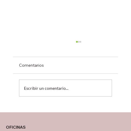
Comentarios
Escribir un comentario...
¿Tu operación está creciendo… o solo
sobreviviendo?
OFICINAS