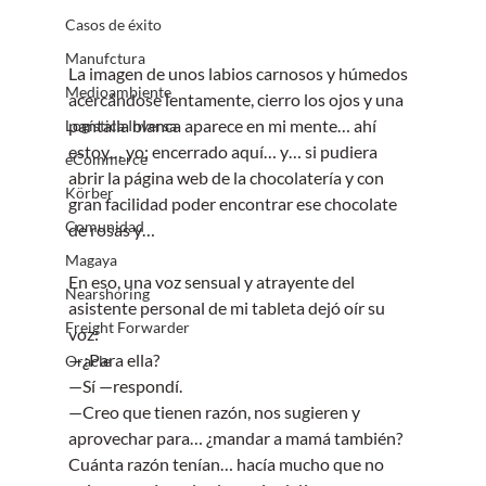
Casos de éxito
Manufctura
La imagen de unos labios carnosos y húmedos 
Medioambiente
acercándose lentamente, cierro los ojos y una 
pantalla blanca aparece en mi mente… ahí 
Logística Inversa
estoy… yo; encerrado aquí… y… si pudiera 
eCommerce
abrir la página web de la chocolatería y con 
Körber
gran facilidad poder encontrar ese chocolate 
Comunidad
de rosas y…
Magaya
En eso, una voz sensual y atrayente del 
Nearshoring
asistente personal de mi tableta dejó oír su 
Freight Forwarder
voz:
—¿Para ella?
Oracle
—Sí —respondí.
—Creo que tienen razón, nos sugieren y 
aprovechar para… ¿mandar a mamá también?
Cuánta razón tenían… hacía mucho que no 