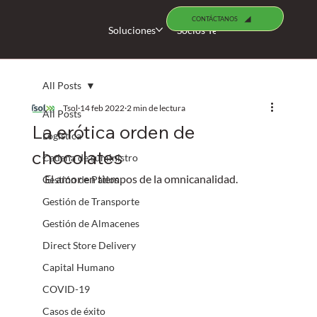
CONTÁCTANOS
Soluciones
Socios Tecnológicos
Busco 
All Posts
Tsol
14 feb 2022
2 min de lectura
All Posts
La erótica orden de
Logística
chocolates
Cadena de suministro
El amor en tiempos de la omnicanalidad.
Gestión de Patios
Gestión de Transporte
Gestión de Almacenes
Direct Store Delivery
Capital Humano
COVID-19
Casos de éxito