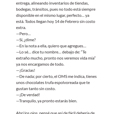
entrega, alineando inventarios de tiendas, 
bodegas, tránsitos, pues no todo está siempre 
disponible en el mismo lugar, perfecto… ya 
está. Todos llegan hoy 14 de Febrero sin costo 
extra.
—Pero…
—Sí, ¿dime?
—En la nota a ella, quiero que agregues…
—Lo sé… dice tu nombre… debajo de: “Te 
extraño mucho, pronto nos veremos vida mía” 
ya nos encargamos de todo.
—¡Gracias!
—De nada; por cierto, el OMS me indica, tienes 
unos chocolates trufa espolvoreada que te 
gustan tanto sin costo.
—¡De verdad!
—Tranquilo, ya pronto estarás bien.
Abrí los ojos, pensé que así de fácil debería de 