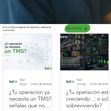
En la voz de los expertos en logística y cadena de
MÁS NOTICIAS
suministro
Tsol
Tsol
22 jul
3 min de lectura
13 may
2 min de lectur
¿Tu operación ya
¿Tu operación est
necesita un TMS? 7
creciendo… o sol
señales que no
sobreviviendo?