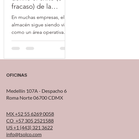
fracaso) de la
transportistas y mayores
incrementar ventas,
operación
expectativas de servicio
comienzan a enfrentar pr
En muchas empresas, el
exige
almacén sigue siendo visto
como un área operativa
más, un lugar donde se
guarda inventario, se
prepara pedido y se
despacha. Pero la realidad
es otra: el almacén se ha
OFICINAS
convertido en uno de los
puntos más críticos de la
Medellín 107A - Despacho 6
cadena de suministro , ahí
Roma Norte 06700 CDMX
se define la promesa al
cliente, la velocidad de
MX +52 55 6269 0058
respuesta y muchas veces,
CO +57 305 2521588
la rentabilidad del
US +1 (443) 321 3622
negocio. Sin embargo,
info@tsolco.com
todavía es común