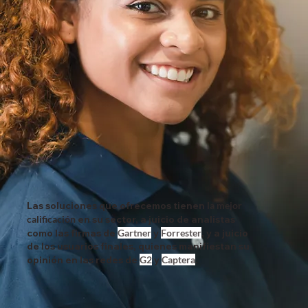
Las soluciones que ofrecemos tienen
la mejor
calificación
en su sector, a juicio de analistas
como las firmas de
Gartner
y
Forrester
, y a juicio
de los usuarios finales, quienes manifiestan su
opinión en las redes de
G2
y
Captera
.