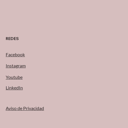
encontrar operaciones que
funcionan con: procesos
manuales o semi-manuales
REDES
Facebook
Instagram
Youtube
LinkedIn
Aviso de Privacidad