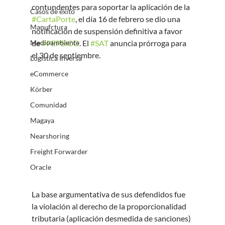
contundentes para soportar la aplicación de la 
Casos de éxito
#CartaPorte
, el día 16 de febrero se dio una 
Manufctura
notificación de suspensión definitiva a favor 
Medioambiente
de 
#PEPSICO
. El 
#SAT
 anuncia prórroga para 
el 30 de septiembre.
Logística Inversa
eCommerce
Körber
Comunidad
Magaya
Nearshoring
Freight Forwarder
Oracle
La base argumentativa de sus defendidos fue 
la violación al derecho de la proporcionalidad 
tributaria (aplicación desmedida de sanciones) 