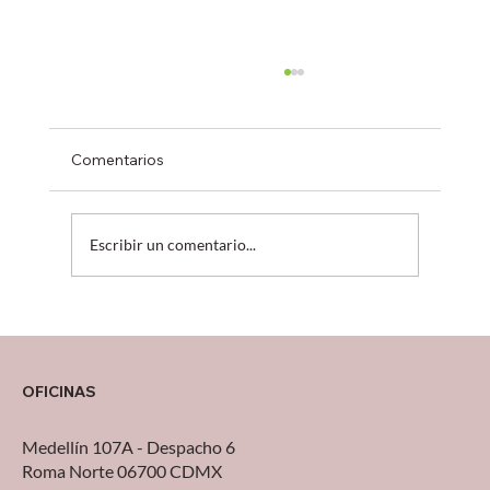
Comentarios
Escribir un comentario...
¿Tu operación está creciendo… o solo
sobreviviendo?
OFICINAS
Medellín 107A - Despacho 6
Roma Norte 06700 CDMX