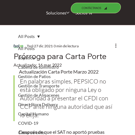
CONTÁCTANOS
Soluciones
Socios Tecnológicos
Busco 
All Posts
Tsol
27 dic 2021
3 min de lectura
All Posts
Prórroga para Carta Porte
Logística
Actualizado:
16 mar 2022
Cadena de suministro
Actualización Carta Porte Marzo 2022
Gestión de Patios
En palabras simples, PEPSICO no 
Gestión de Transporte
está obligado por ninguna Ley o 
Gestión de Almacenes
Autoridad a presentar el CFDI con 
Direct Store Delivery
CCP ante ninguna autoridad que así 
Capital Humano
lo exija.
COVID-19
Después de que el SAT no aportó pruebas 
Casos de éxito