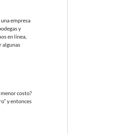
e una empresa 
bodegas y 
os en línea, 
r algunas 
l menor costo?
ro” y entonces 