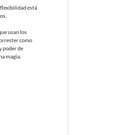
lexibilidad está 
os. 
ue usan los 
orrester como 
y poder de 
na magia.