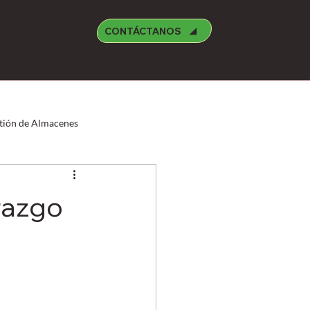
CONTÁCTANOS
tión de Almacenes
Manufctura
Medioambiente
razgo
reight Forwarder
Oracle