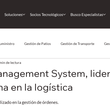
Soluciones
Socios Tecnológicos
Busco Especialistas
uministro
Gestión de Patios
Gestión de Transporte
Ges
min de lectura
 Humano
COVID-19
Casos de éxito
Casos de éxito
nagement System, lide
Körber
Comunidad
Magaya
Nearshoring
F
a en la logística
lizado en la gestión de órdenes.