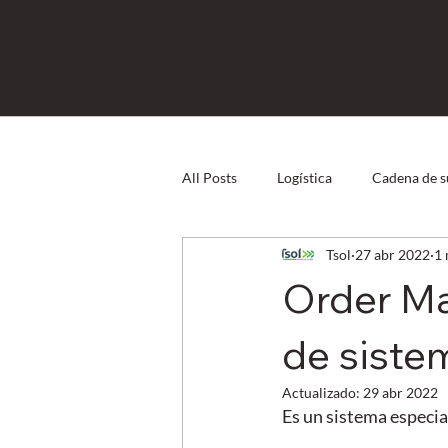
All Posts
Logística
Cadena de s
Tsol
27 abr 2022
1 
Direct Store Delivery
Capital
Order Ma
Logística Inversa
eCommerce
de sistem
Actualizado:
29 abr 2022
Es un sistema especia