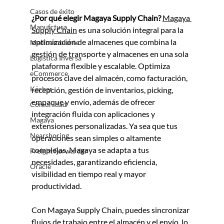
Casos de éxito
¿Por qué elegir Magaya Supply Chain? 
Magaya 
Manufctura
Supply Chain
 es una solución integral para la 
optimización de almacenes que combina la 
Medioambiente
gestión de transporte y almacenes en una sola 
Logística Inversa
plataforma flexible y escalable. Optimiza 
eCommerce
procesos clave del almacén, como facturación, 
Körber
recepción, gestión de inventarios, picking, 
empaque y envío, además de ofrecer 
Comunidad
integración fluida con aplicaciones y 
Magaya
extensiones personalizadas. Ya sea que tus 
Nearshoring
operaciones sean simples o altamente 
complejas, Magaya se adapta a tus 
Freight Forwarder
necesidades, garantizando eficiencia, 
Oracle
visibilidad en tiempo real y mayor 
productividad.
Con Magaya Supply Chain, puedes sincronizar 
flujos de trabajo entre el almacén y el envío, lo 