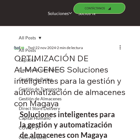
CONTÁCTANOS
Soluciones
Socios Tecnológicos
Busco 
All Posts
Tsol
22 nov 2024
2 min de lectura
All Posts
OPTIMIZACIÓN DE
Logística
ALMACENES Soluciones
Cadena de suministro
inteligentes para la gestión y
Gestión de Patios
Gestión de Transporte
automatización de almacenes
Gestión de Almacenes
con Magaya
Direct Store Delivery
Soluciones inteligentes para 
Capital Humano
la gestión y automatización 
COVID-19
de almacenes con Magaya
Casos de éxito