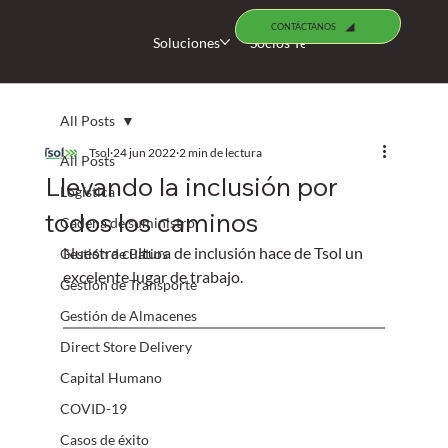
CONTÁCTANOS
Soluciones
Socios Tecnológicos
Busco 
All Posts
Tsol
24 jun 2022
2 min de lectura
All Posts
Llevando la inclusión por
Logística
todos los caminos
Cadena de suministro
Nuestra cultura de inclusión hace de Tsol un 
Gestión de Patios
excelente lugar de trabajo.
Gestión de Transporte
Gestión de Almacenes
Direct Store Delivery
Capital Humano
COVID-19
Casos de éxito