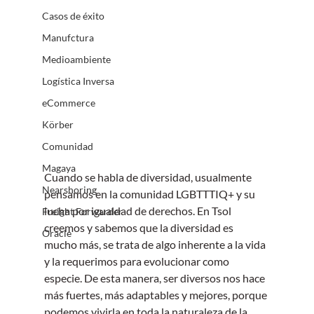
Casos de éxito
Manufctura
Medioambiente
Logística Inversa
eCommerce
Körber
Comunidad
Magaya
Cuando se habla de diversidad, usualmente 
Nearshoring
pensamos en la comunidad LGBTTTIQ+ y su 
lucha por igualdad de derechos. En Tsol 
Freight Forwarder
creemos y sabemos que la diversidad es 
Oracle
mucho más, se trata de algo inherente a la vida 
y la requerimos para evolucionar como 
especie. De esta manera, ser diversos nos hace 
más fuertes, más adaptables y mejores, porque 
podemos vivirla en toda la naturaleza de la 