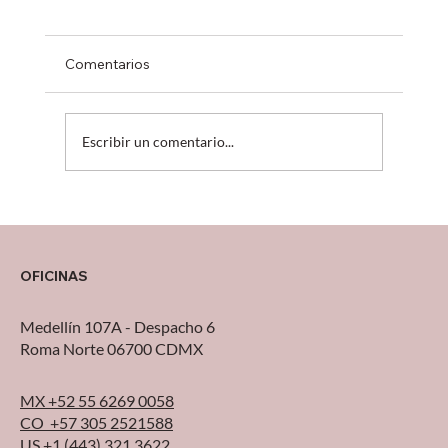
Comentarios
Escribir un comentario...
¿Tu operación está creciendo… o solo
sobreviviendo?
OFICINAS
Medellín 107A - Despacho 6
Roma Norte 06700 CDMX
MX +52 55 6269 0058
CO +57 305 2521588
US +1 (443) 321 3622