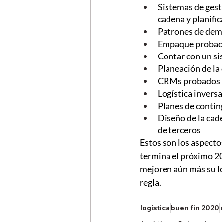
Sistemas de gest
cadena y planific
Patrones de dem
Empaque probado
Contar con un s
Planeación de la
CRMs probados y 
Logística inversa
Planes de contin
Diseño de la cad
de terceros
Estos son los aspecto
termina el próximo 2
mejoren aún más su lo
regla.
logística
buen fin 2020