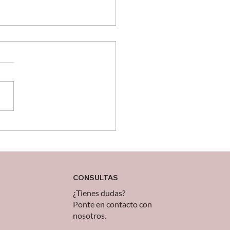
miza el Envío RORO: La
ción Integral de Magaya
 el Transporte de
culos
CONSULTAS
¿Tienes dudas?
Ponte en contacto con
nosotros.