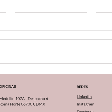
¿Tu operación está
Opti
creciendo… o solo
Solu
sobreviviendo?
para
Vehí
OFICINAS
REDES
LinkedIn
Medellín 107A - Despacho 6
Roma Norte 06700 CDMX
Instagram
Facebook