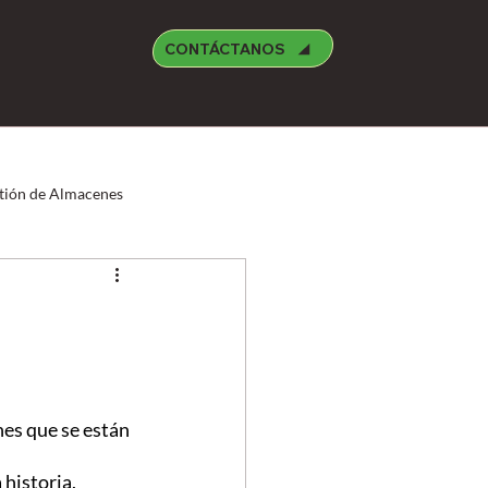
CONTÁCTANOS
tión de Almacenes
Manufctura
Medioambiente
reight Forwarder
Oracle
nes que se están 
historia, 