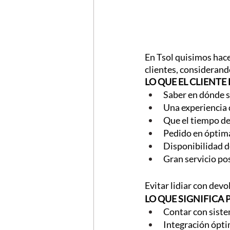
En Tsol quisimos hace
clientes, considerand
LO QUE EL CLIENTE
Saber en dónde 
Una experiencia 
Que el tiempo de
Pedido en óptim
Disponibilidad d
Gran servicio po
Evitar lidiar con devo
LO QUE SIGNIFICA
Contar con siste
Integración óptim