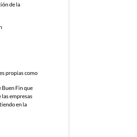
ón de la 
n
es propias como 
 Buen Fin que 
 las empresas 
iendo en la 