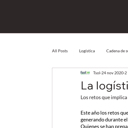
All Posts
Logística
Cadena de s
Tsol
24 nov 2020
2
Direct Store Delivery
Capital
La logíst
Logística Inversa
eCommerce
Los retos que implica 
Este año los retos que
generando durante el
Quienes se han prepar