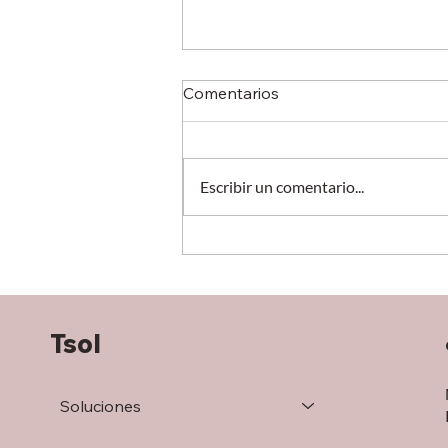
Comentarios
Escribir un comentario...
¿Tu operación ya necesita un
TMS? 7 señales que no
deberías ignorar
Tsol
Soluciones