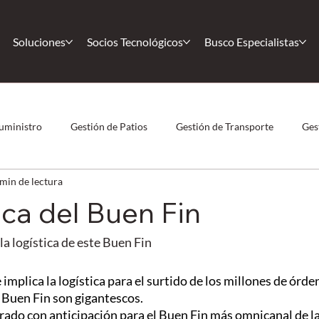
Soluciones
Socios Tecnológicos
Busco Especialistas
uministro
Gestión de Patios
Gestión de Transporte
Ges
 min de lectura
 Humano
COVID-19
Casos de éxito
Casos de éxito
ica del Buen Fin
Körber
Comunidad
Magaya
Nearshoring
F
la logística de este Buen Fin
 implica la logística para el surtido de los millones de órde
 Buen Fin son gigantescos.
ado con anticipación para el Buen Fin más omnicanal de la 