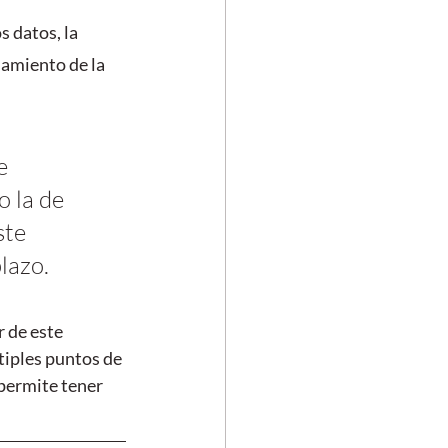
 datos, la 
namiento de la 
e 
 la de 
ste 
lazo.
 de este 
tiples puntos de 
 permite tener 