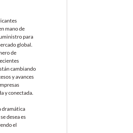
ricantes 
en mano de 
suministro para 
ercado global. 
mero de 
ecientes 
 están cambiando 
esos y avances 
empresas 
da y conectada.
a dramática 
se desea es 
endo el 