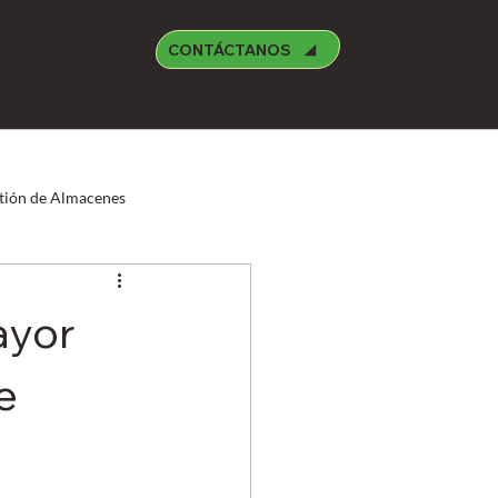
CONTÁCTANOS
tión de Almacenes
Manufctura
Medioambiente
ayor
reight Forwarder
Oracle
e