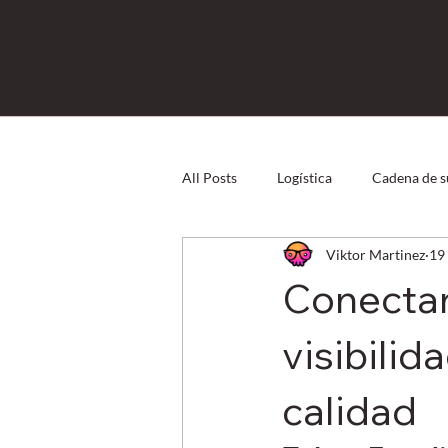
All Posts
Logística
Cadena de s
Viktor Martinez
19
Direct Store Delivery
Capital
Conectan
Logística Inversa
eCommerce
visibilid
calidad