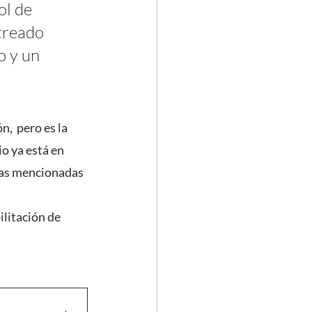
l de 
treado 
o y un 
,  pero es la 
o ya está en 
as mencionadas 
 
ilitación de 