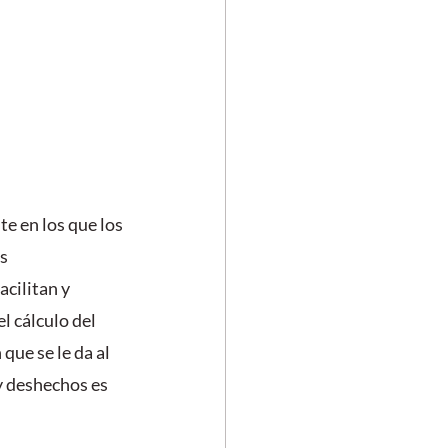
te en los que los 
s 
cilitan y 
l cálculo del 
que se le da al 
y deshechos es 