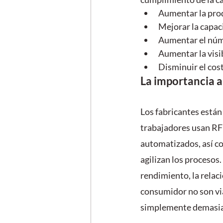
Aumentar la prod
Mejorar la capac
Aumentar el núm
Aumentar la visi
Disminuir el cos
La importancia a
Los fabricantes están 
trabajadores usan RFI
automatizados, así co
agilizan los procesos.
rendimiento, la relaci
consumidor no son via
simplemente demasia