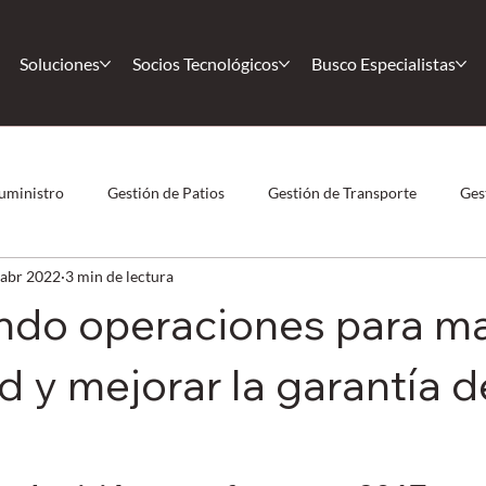
Soluciones
Socios Tecnológicos
Busco Especialistas
uministro
Gestión de Patios
Gestión de Transporte
Ges
 abr 2022
3 min de lectura
 Humano
COVID-19
Casos de éxito
Casos de éxito
do operaciones para m
Körber
Comunidad
Magaya
Nearshoring
F
ad y mejorar la garantía d