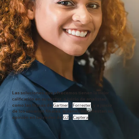
Las soluciones que ofrecemos tienen
la mejor
calificación
en su sector, a juicio de analistas
como las firmas de
Gartner
y
Forrester
, y a juicio
de los usuarios finales, quienes manifiestan su
opinión en las redes de
G2
y
Captera
.