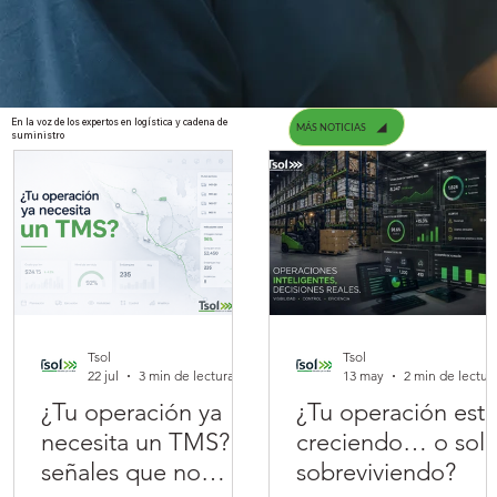
En la voz de los expertos en logística y cadena de
MÁS NOTICIAS
suministro
Tsol
Tsol
22 jul
3 min de lectura
13 may
2 min de lectur
¿Tu operación ya
¿Tu operación est
necesita un TMS? 7
creciendo… o sol
señales que no
sobreviviendo?