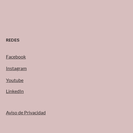
encontrar operaciones que
funcionan con: procesos
manuales o semi-manuales
REDES
Facebook
Instagram
Youtube
LinkedIn
Aviso de Privacidad