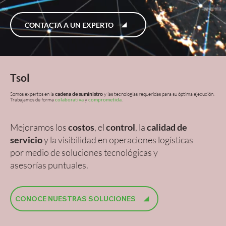
CONTACTA A UN EXPERTO
Tsol
Somos expertos en la
cadena de suministro
y las tecnologías requeridas para su óptima ejecución.
Trabajamos de forma
colaborativa
y
comprometida
.
Mejoramos los
costos
, el
control
, la
calidad de
servicio
y la visibilidad en operaciones logísticas
por medio de soluciones tecnológicas y
asesorías puntuales.
CONOCE NUESTRAS SOLUCIONES