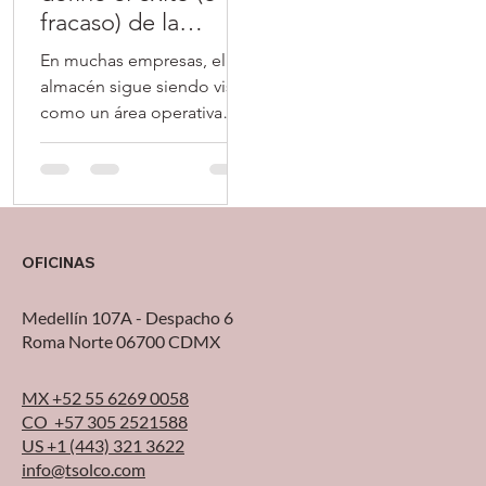
fracaso) de la
transportistas y mayores
incrementar ventas,
operación
expectativas de servicio
comienzan a enfrentar pr
En muchas empresas, el
exige
almacén sigue siendo visto
como un área operativa
más, un lugar donde se
guarda inventario, se
prepara pedido y se
despacha. Pero la realidad
es otra: el almacén se ha
OFICINAS
convertido en uno de los
puntos más críticos de la
Medellín 107A - Despacho 6
cadena de suministro , ahí
Roma Norte 06700 CDMX
se define la promesa al
cliente, la velocidad de
MX +52 55 6269 0058
respuesta y muchas veces,
CO +57 305 2521588
la rentabilidad del
US +1 (443) 321 3622
negocio. Sin embargo,
info@tsolco.com
todavía es común